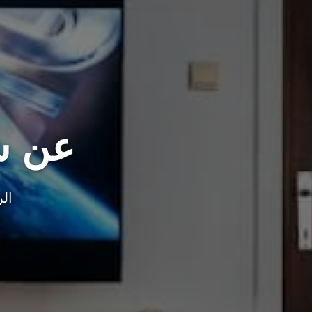
عن شر
الر