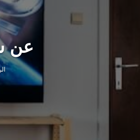
عن شر
الر