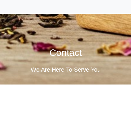
Contact
We Are Here To Serve You
Contact us